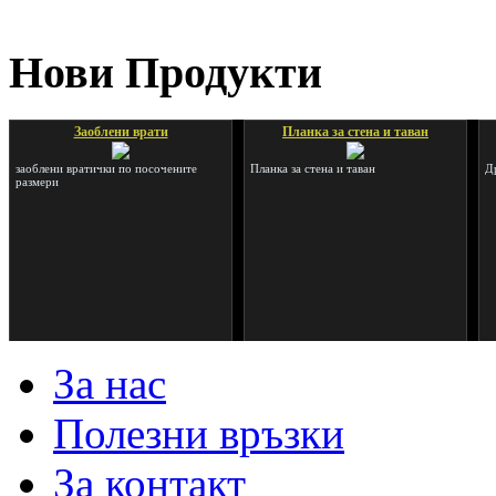
Нови Продукти
Заоблени врати
Планка за стена и таван
заоблени вратички по посочените
Планка за стена и таван
Д
размери
RIGHT 7004
Профил за стъкло 8мм MF PR 01
За нас
Профил за изграждане на паравани от
стъкло.
Полезни връзки
За контакт