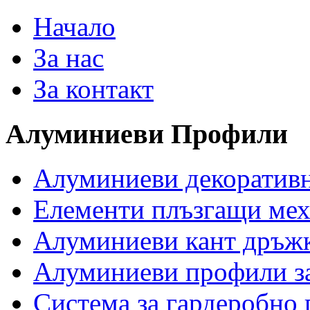
Начало
За нас
За контакт
Алуминиеви
Профили
Алуминиеви декоратив
Елементи плъзгащи ме
Алуминиеви кант дръж
Алуминиеви профили за
Система за гардеробно