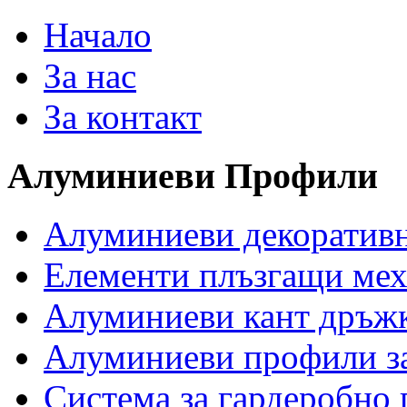
Начало
За нас
За контакт
Алуминиеви
Профили
Алуминиеви декоратив
Елементи плъзгащи ме
Алуминиеви кант дръж
Алуминиеви профили за
Система за гардеробно