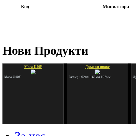
Код
Миниатюра
Нови Продукти
Маса U40F
Дръжки инокс
Маса U40F
Размери:92мм 160мм 192мм
Д
Горна релса 0100
Долно колело
За нас