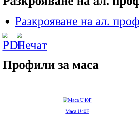
Разкрояване
на ал. про
Разкрояване на ал. про
Профили за маса
Маса U40F