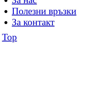
Горна релса за плъзгащи механизми
Долен водач
Полезни връзки
За контакт
Top
Държач за стъкло MF KS 07
Долна ролка/Алфа,Делта/
Служи за монтаж на стъкло към стена
Долна ролка /Алфа,Делта/
или под.