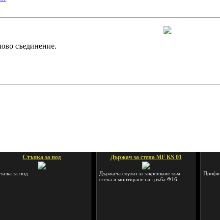
лово съединение.
Стъпка за под
Държач за стена MF KS 01
тъпка за под
Държача служи за закрепване към
Профил
стена и монтиране на тръба Ф16.