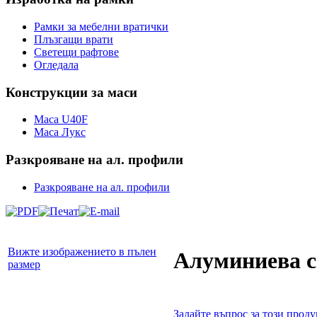
Рамки за мебелни вратички
Плъзгащи врати
Светещи рафтове
Огледала
Конструкции
за маси
Маса U40F
Маса Лукс
Разкрояване
на ал. профили
Разкрояване на ал. профили
Вижте изображението в пълен
Алуминиева с
размер
Задайте въпрос за този проду