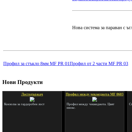
Нова система за параван с ъг
Профил за стъкло 8мм MF PR 01
Профил от 2 части MF PR 03
Нови Продукти
Лостодържач
Профил между чекмеджета MF 0603
Конзолза за гардеробен лост
Профил между чекмеджета. Цвят
С
инокс.