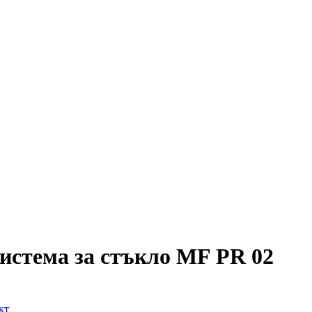
истема за стъкло MF PR 02
кт