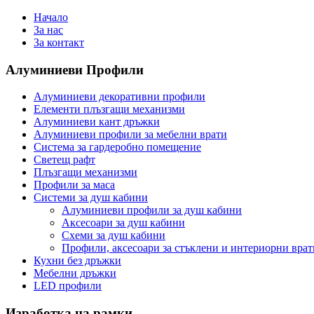
Начало
За нас
За контакт
Алуминиеви
Профили
Алуминиеви декоративни профили
Елементи плъзгащи механизми
Алуминиеви кант дръжки
Алуминиеви профили за мебелни врати
Система за гардеробно помещение
Светещ рафт
Плъзгащи механизми
Профили за маса
Системи за душ кабини
Алуминиеви профили за душ кабини
Аксесоари за душ кабини
Схеми за душ кабини
Профили, аксесоари за стъклени и интериорни врат
Кухни без дръжки
Мебелни дръжки
LED профили
Изработка
на рамки