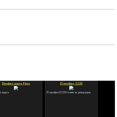
Профил царга Fines
П профил /2228/
 царга
П профил/2228/голям за декорация